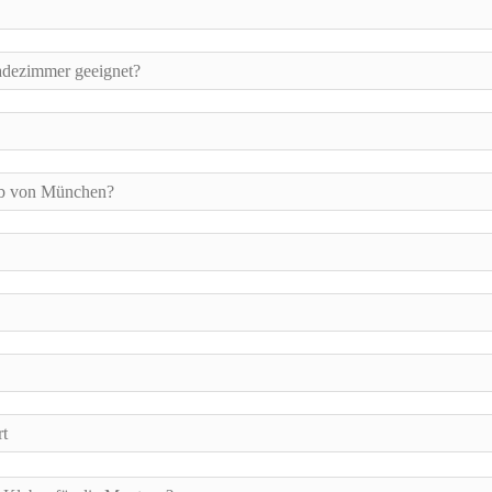
adezimmer geeignet?
lb von München?
rt